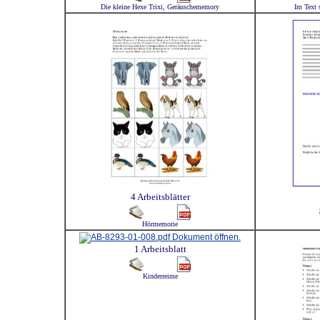
Die kleine Hexe Trixi, Geräuschememory
Im Text s
4 Arbeitsblätter
Hörmemorie
1 Arbeitsblatt
Kinderreime